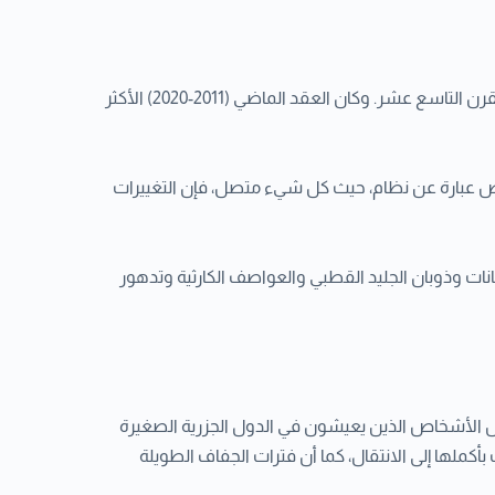
والانبعاثات مستمرة في الارتفاع. ونتيجة لذلك، أصبحت الكرة الأرضية الآن أكثر دفئًا بمقدار 1.1 درجة مئوية عما كانت عليه في أواخر القرن التاسع عشر. وكان العقد الماضي (2011-2020) الأكثر
الأرض عبارة عن نظام، حيث كل شيء متصل، فإن التغييرات
نات وذوبان الجليد القطبي والعواصف الكارثية وتدهور
 مثل الأشخاص الذين يعيشون في الدول الجزرية الصغيرة
كملها إلى الانتقال، كما أن فترات الجفاف الطويلة