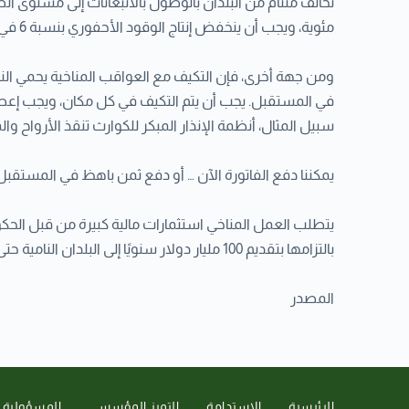
مئوية، ويجب أن ينخفض إنتاج الوقود الأحفوري بنسبة 6 في المائة تقريبًا سنويًا خلال العقد 2020-2030.
ومن جهة أخرى، فإن التكيف مع العواقب المناخية يحمي الناس
في المستقبل. يجب أن يتم التكيف في كل مكان، ويجب إعطاء ا
سبيل المثال، أنظمة الإنذار المبكر للكوارث تنقذ الأرواح والممتلكات، وق
يمكننا دفع الفاتورة الآن … أو دفع ثمن باهظ في المستقبل
يتطلب العمل المناخي استثمارات مالية كبيرة من قبل الحك
بالتزامها بتقديم 100 مليار دولار سنويًا إلى البلدان النامية حتى تتمكن من التكيف والتحرك نحو اقتصادات أكثر اخضرارًا.
المصدر
الرئيسية
الاستدامة
التميز المؤسسي
المسؤولية 