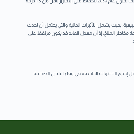
تحالف متنام من البلدان بالوصول بالانبعاثات إلى مستوى الصفر بحلول عام 2050، ومع ذلك يجب أن يتم خفض الانبعاثات بحوالي النصف بحلول عام 2030 للحفاظ على الاحترار بأقل من 1.5 درجة
عية، بحيث يشمل التأثيرات الحالية والتي يحتمل أن تحدث
مخاطر المناخ، إذ أن معدل العائد قد يكون مرتفعًا. على
ثل إحدى الخطوات الحاسمة في وفاء البلدان الصناعية