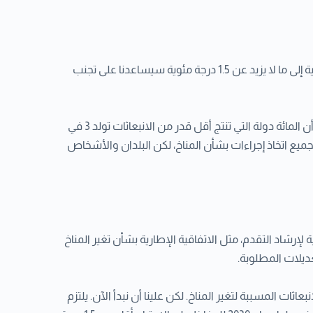
في تقرير أعدته الأمم المتحدة عام 2018، أقر آلاف العلماء والجهات المستعرضة الحكومية على أن الحد من ارتفاع درجة الحرارة العالمية إلى ما لا يزيد عن 1.5 درجة مئوية سيساعدنا على تجنب
تأتي الانبعاثات التي تسبب تغير المناخ من كل منطقة من العالم وتؤثر على الجميع، لكن بعض البلدان تنتج أكثر بكثير من غيرها، حيث أن المائة دولة التي تنتج أقل قدر من الانبعاثات تولد 3 في
 من الانبعاثات تولد 68 في المائة من الانبعاثات. يجب على الجميع اتخاذ إجراءات بشأن المناخ، لكن البلدان والأشخاص
 لإرشاد التقدم، مثل الاتفاقیة الإطاریة بشأن تغیر المناخ
عديلات المطلوبة.
ت المسببة لتغير المناخ. لكن علينا أن نبدأ الآن. يلتزم