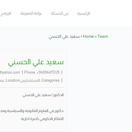
الرئيسية
عن الشبكة
بوابة المعرفة
البرامج 
Team
»
Home
»
سعيد علي الحسني
سعيد علي الحسني
@yahoo.com
Phone:
+96896415129
Categories:
الاستشاريين
Location:
عما
الدكتور/ سعيد علي الحسني
دكتور في العلوم القانونية والسياسية و
الابتكار الحكومي كخبرة ادارية