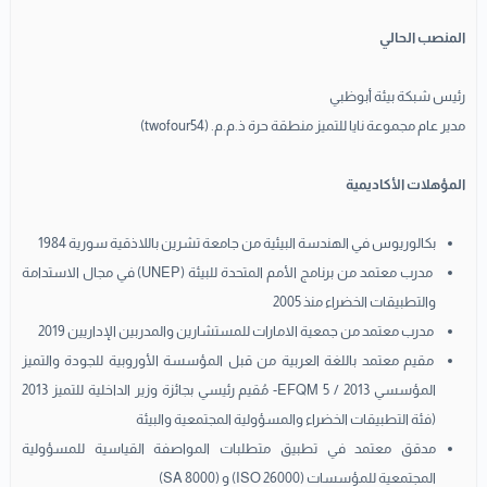
المنصب الحالي
رئيس شبكة بيئة أبوظبي
مدير عام مجموعة نايا للتميز منطقة حرة ذ.م.م. (twofour54)
المؤهلات الأكاديمية
بكالوريوس في الهندسة البيئية من جامعة تشرين باللاذقية سورية 1984
مدرب معتمد من برنامج الأمم المتحدة للبيئة (UNEP) في مجال الاستدامة
والتطبيقات الخضراء منذ 2005
مدرب معتمد من جمعية الامارات للمستشارين والمدربين الإداريين 2019
مقيم معتمد باللغة العربية من قبل المؤسسة الأوروبية للجودة والتميز
المؤسسي 2013 / EFQM 5- مُقيم رئيسي بجائزة وزير الداخلية للتميز 2013
(فئة التطبيقات الخضراء والمسؤولية المجتمعية والبيئة
مدقق معتمد في تطبيق متطلبات المواصفة القياسية للمسؤولية
المجتمعية للمؤسسات (26000 ISO) و (8000 SA)