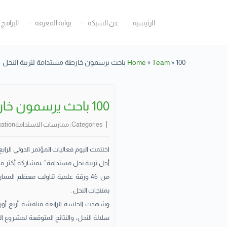
الرئيسية
عن الشبكة
بوابة المعرفة
البرامج 
100 باحث يرسمون خارطة مستدامة لتربية النحل
»
Team
»
Home
100 باحث يرسمون خارطة مستدامة لتربية النحل
Categories:
ممارسات الاستدامة
ation:
اختتمت اليوم فعاليات المؤتمر الدولي الرابع
من 46 ورقة علمية تناولت معظم المم
بمنتجات النحل .
وشهدت الجلسة الرابعة مناقشة أربع أور
سلالة النحل، والنتائج المتوقعة لمشروع 