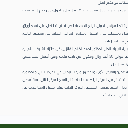
لكات في تكاثر النخل.
عن جودة وغش العسل ودور هيئة الغذاء والدواء في وضع التشريعات
ئع المؤتمر الدولي الرابع للجمعية العربية لتربية النحل على تسع أوراق
نحل ومنتجات نحل العسل وتطوير المراعي النحلية في منطقة الباحة،
ي منطقة الباحة.
ية لتربية النحل الدكتور أحمد الخازم الفائزين في جائزة الشيخ سالم بن
سلطان القاسمي التي تبلغ مجموع جوائزها حوالي 50 ألف ريال وتتكون من ثلاث فئات وهي أفضل بحث علمي
بية النحل.
رو بالمركز الأول والدكتور وليد سليمان في المركز الثاني والدكتورة
ة شاكر في المركز الرابع، فيما منح فايز الميع المركز الثاني لفئة أفضل
لث ونال السيد موسى الفهيقي المركز الثالث لفئة أفضل الممارسات في
ثاني لذات الفئة .