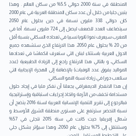
المنطقة في سنة 2000 حوالي 5.5% من سكان العالم . وهذا
يتبين جليا من خلال أن عدد سكان المنطقة العربية في عام 2000
كان حوالي 338 مليون نسمة في حين بحلول عام 2050
سيتضاعف العدد للضعف ليصل إلى 724 مليون نسمة. أما في
المغرب سيعرف نموا ثانويا نسبيا في تعداده السكاني بنسبة أقل
من 20 % بحلول عام 2050. هذا الارتفاع الذي ستشهده جميع
الدول العربية باستثناء لبنان التي ستعرف انكماشا في تعدادها
السكاني، و بالتالي هذا الارتفاع راجع إلى الزيادة الطبيعية (عدد
المواليد يفوق عدد الوفيات) بالإضافة إلى الهجرة الإيجابية التي
ستلعب دورا في زيادة نسبة النمو السكاني.
إن هذا الانفجار الديمغرافي يجعلنا أن نفكر مليا في إيجاد حلول
مستدامة تخفف من الأزمة واتخاذ إجراءات استباقية وإستراتيجية
فبالرجوع إلى تقرير التنمية الإنسانية العربية لسنة 2016 يتضح أن
نسبة التحضر سترتفع على مستوى منطقة الشرق الأوسط و
شمال إفريقيا حيث كانت في سنة 2015 تتجلى في 57%
وستنتقل إلى 75% بحلول عام 2050، وهذا سيؤثر بشكل جلي
على التخطيط المستقبلي للمدن.