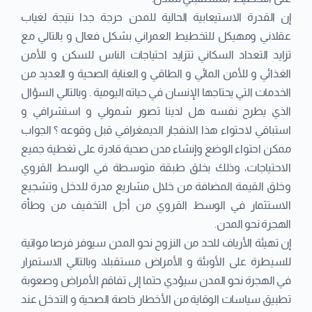
إن القدرة الاستيعابية الحالية للمدن حرجة جدا نتيجة لغياب
عقلاني ومهيكل للتخطيط العمراني بشكل فعال و بالتالي مع
تزايد التعداد السكاني تتزايد احتياجات الناس للسكن و للأمن
الغذائي و للأمن المائي و الطاقي و العناية الصحية و العديد من
الخدمات التي يحتاجها الإنسان في حياته اليومية . وبالتالي السؤال
الذي يطرح نفسه هل لدينا تصور شمولي و استشرافي و
استباقي لاحتواء هذا الانفجار الديمغرافي قبل وقوعه ؟ الجواب
ممكن احتواء الوضع وإنشاء مدن صحية قادرة على تغطية جميع
الاحتياجات، وذلك بخلق طبقة متوسطة في الوسط القروي
وخلق القيمة المضافة من خلال مشاريع مدرة للدخل وتشجيع
الاستثمار في الوسط القروي من أجل التخفيف من وطأة
الهجرة نحو المدن.
إن تهيئة الأرياف للحد من النزوح نحو المدن سيوفر فرصا مواتية
للسيطرة على الأوبئة و الأمراض مستقبلا، وبالتالي الاستمرار
في الهجرة نحو المدن سيؤدي حتما إلى تفاقم الأمراض وصعوبة
تطبيق سياسات الوقاية من الأخطار خاصة الصحية و التدخل عند